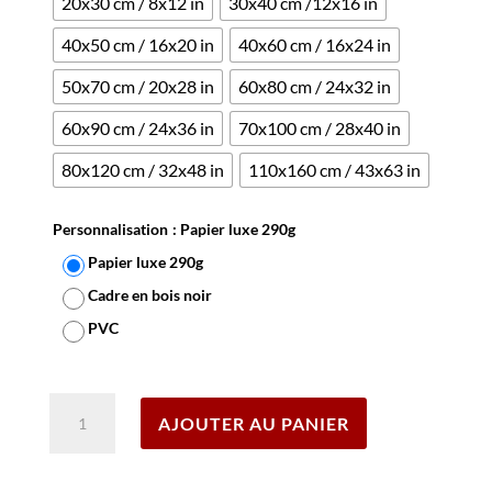
20x30 cm / 8x12 in
30x40 cm /12x16 in
40x50 cm / 16x20 in
40x60 cm / 16x24 in
50x70 cm / 20x28 in
60x80 cm / 24x32 in
60x90 cm / 24x36 in
70x100 cm / 28x40 in
80x120 cm / 32x48 in
110x160 cm / 43x63 in
Personnalisation
: Papier luxe 290g
Papier luxe 290g
Cadre en bois noir
PVC
Effacer
quantité
AJOUTER AU PANIER
de
Affiche
Le