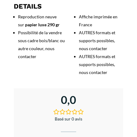
Vendredi
DETAILS
à
Reproduction neuve
Affiche imprimée en
Rabat
sur
papier luxe 290 gr
France
-
Maroc
Possibilité de la vendre
AUTRES formats et
sous cadre bois/blanc ou
supports possibles,
autre couleur, nous
nous contacter
contacter
AUTRES formats et
supports possibles,
nous contacter
0,0
Basé sur 0 avis