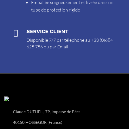
Emballée soigneusement et livrée dans un
tube de protection rigide

SERVICE CLIENT
Disponible 7/7 par télephone au +33 (0)684
625 756 ou par
Email
Claude DUTHEIL, 79, impasse de Pées
40150 HOSSEGOR (France)