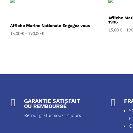
Affiche Mati
1936
Affiche Marine Nationale Engagez vous
15,00
€
–
190
15,00
€
–
190,00
€

GARANTIE SATISFAIT

FR
OU REMBOURSÉ
5€
Retour gratuit sous 14 jours
F
O