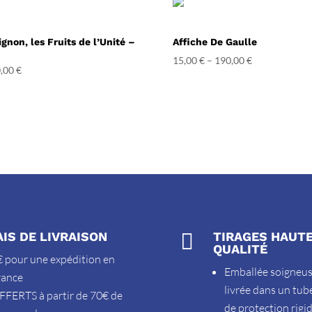
gnon, les Fruits de l’Unité –
Affiche De Gaulle
15,00
€
–
190,00
€
,00
€
AIS DE LIVRAISON

TIRAGES HAUT
QUALITÉ
 pour une expédition en
Emballée soigneu
rance
livrée dans un tub
FFERTS à partir de 70€ de
de protection rigi