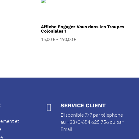
Affiche Engagez Vous dans les Troupes
Coloniales 1
15,00
€
–
190,00
€
E

SERVICE CLIENT
Disponible 7/7 par télephone
sement et
au +33 (0)684 625 756 ou par
e
Email
de