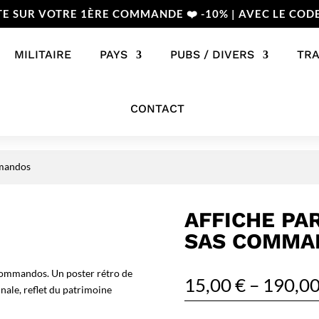
TE SUR VOTRE 1ÈRE COMMANDE ❤️ -10% | AVEC LE COD
MILITAIRE
PAYS
PUBS / DIVERS
TR
CONTACT
mmandos
AFFICHE PA
SAS COMMA
Commandos. Un poster rétro de
15,00
€
–
190,0
nale, reflet du patrimoine