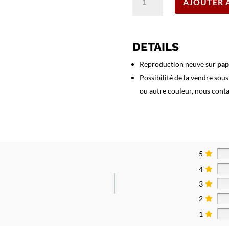
AJOUTER 
de
Affiche
Parachutistes
Coloniaux
DETAILS
SAS
Commandos
Reproduction neuve sur
pap
Possibilité de la vendre sou
ou autre couleur, nous cont
5
4
3
2
1