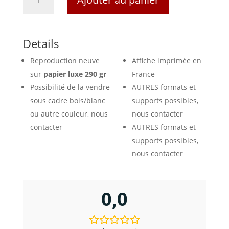
de
Affiche
la
Plage
Details
de
Reproduction neuve
Affiche imprimée en
Cayeux
sur
sur
papier luxe 290 gr
France
Mer
Possibilité de la vendre
AUTRES formats et
sous cadre bois/blanc
supports possibles,
ou autre couleur, nous
nous contacter
contacter
AUTRES formats et
supports possibles,
nous contacter
0,0