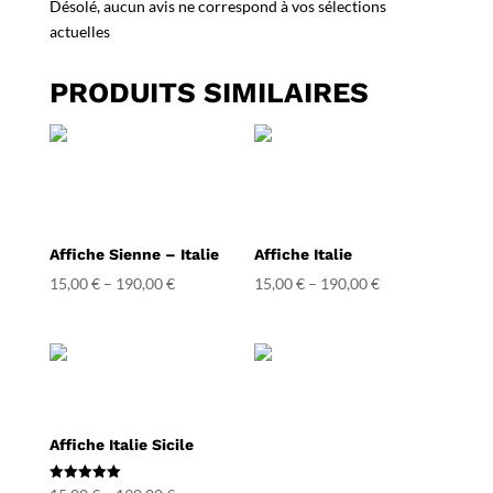
Désolé, aucun avis ne correspond à vos sélections
actuelles
PRODUITS SIMILAIRES
Affiche Sienne – Italie
Affiche Italie
15,00
€
–
190,00
€
15,00
€
–
190,00
€
Affiche Italie Sicile
Note