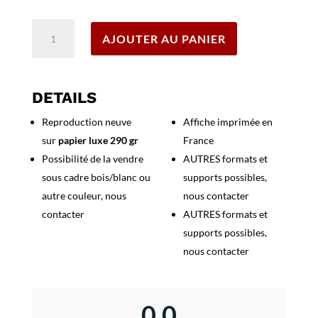
Effacer
quantité
AJOUTER AU PANIER
de
Affiche
Italie
Venice
DETAILS
Simplon
Reproduction neuve
Affiche imprimée en
Express
sur
papier luxe 290 gr
France
2
Possibilité de la vendre
AUTRES formats et
sous cadre bois/blanc ou
supports possibles,
autre couleur, nous
nous contacter
contacter
AUTRES formats et
supports possibles,
nous contacter
0,0