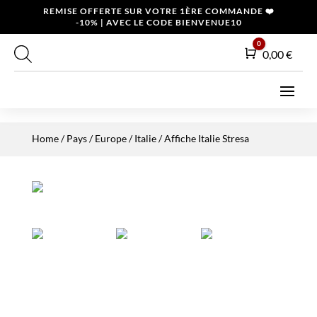
REMISE OFFERTE SUR VOTRE 1ÈRE COMMANDE ❤️
-10% | AVEC LE CODE BIENVENUE10
0
Panier
0,00
€
Home
/
Pays
/
Europe
/
Italie
/ Affiche Italie Stresa