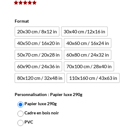
(
1
avis client)
Noté
5.00
sur 5
basé sur
Format
notation
client
20x30 cm / 8x12 in
30x40 cm /12x16 in
40x50 cm / 16x20 in
40x60 cm / 16x24 in
50x70 cm / 20x28 in
60x80 cm / 24x32 in
60x90 cm / 24x36 in
70x100 cm / 28x40 in
80x120 cm / 32x48 in
110x160 cm / 43x63 in
Personnalisation
: Papier luxe 290g
Papier luxe 290g
Cadre en bois noir
PVC
Effacer