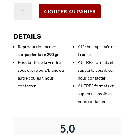
quantité
AJOUTER AU PANIER
de
Affiche
Italie
Stresa
DETAILS
Reproduction neuve
Affiche imprimée en
sur
papier luxe 290 gr
France
Possibilité de la vendre
AUTRES formats et
sous cadre bois/blanc ou
supports possibles,
autre couleur, nous
nous contacter
contacter
AUTRES formats et
supports possibles,
nous contacter
5,0