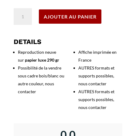
Effacer
quantité
AJOUTER AU PANIER
de
Affiche
Italie
Vallée
DETAILS
d
Reproduction neuve
Affiche imprimée en
'Aoste
sur
papier luxe 290 gr
France
Possibilité de la vendre
AUTRES formats et
sous cadre bois/blanc ou
supports possibles,
autre couleur, nous
nous contacter
contacter
AUTRES formats et
supports possibles,
nous contacter
0,0