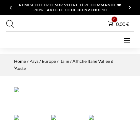
REMISE OFFERTE SUR VOTRE 1ÈRE COMMANDE ❤️
-10% | AVEC LE CODE BIENVENUE10
0
Panier
0,00
€
Home
/
Pays
/
Europe
/
Italie
/ Affiche Italie Vallée d
‘Aoste