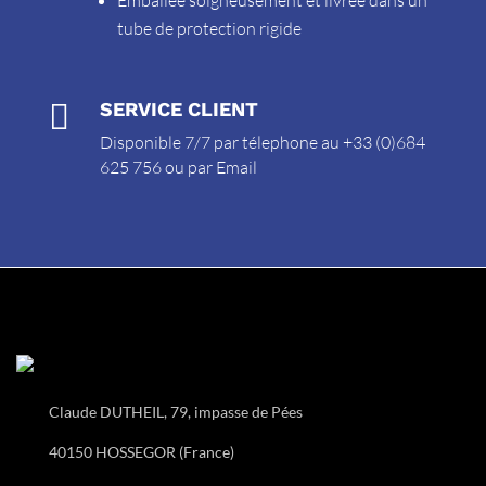
tube de protection rigide

SERVICE CLIENT
Disponible 7/7 par télephone au +33 (0)684
625 756 ou par
Email
Claude DUTHEIL, 79, impasse de Pées
40150 HOSSEGOR (France)