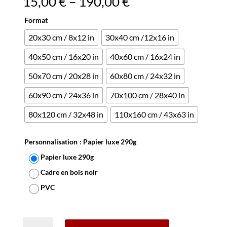
15,00
€
–
190,00
€
Format
20x30 cm / 8x12 in
30x40 cm /12x16 in
40x50 cm / 16x20 in
40x60 cm / 16x24 in
50x70 cm / 20x28 in
60x80 cm / 24x32 in
60x90 cm / 24x36 in
70x100 cm / 28x40 in
80x120 cm / 32x48 in
110x160 cm / 43x63 in
Personnalisation
: Papier luxe 290g
Papier luxe 290g
Cadre en bois noir
PVC
Effacer
quantité