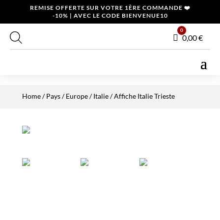
REMISE OFFERTE SUR VOTRE 1ÈRE COMMANDE ❤️
-10% | AVEC LE CODE BIENVENUE10
0
Panier
0,00
€
Home
/
Pays
/
Europe
/
Italie
/ Affiche Italie Trieste