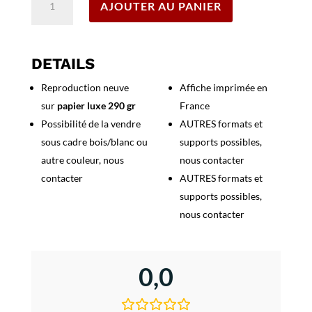
AJOUTER AU PANIER
de
Affiche
Italie
Trieste
DETAILS
Reproduction neuve
Affiche imprimée en
sur
papier luxe 290 gr
France
Possibilité de la vendre
AUTRES formats et
sous cadre bois/blanc ou
supports possibles,
autre couleur, nous
nous contacter
contacter
AUTRES formats et
supports possibles,
nous contacter
0,0