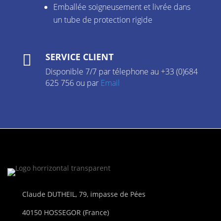
Emballée soigneusement et livrée dans
un tube de protection rigide
SERVICE CLIENT

Disponible 7/7 par télephone au +33 (0)684
625 756 ou par
Email
Claude DUTHEIL, 79, impasse de Pées
40150 HOSSEGOR (France)