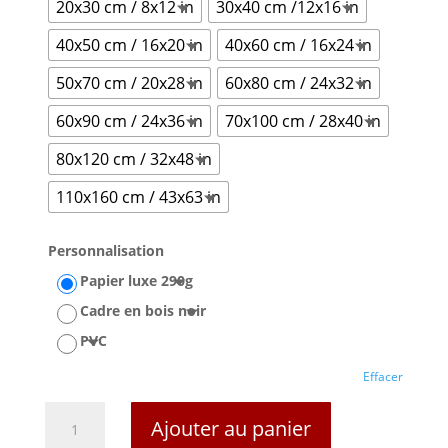
20x30 cm / 8x12 in
30x40 cm /12x16 in
40x50 cm / 16x20 in
40x60 cm / 16x24 in
50x70 cm / 20x28 in
60x80 cm / 24x32 in
60x90 cm / 24x36 in
70x100 cm / 28x40 in
80x120 cm / 32x48 in
110x160 cm / 43x63 in
Personnalisation
Papier luxe 290g
Cadre en bois noir
PVC
Effacer
quantité
Ajouter au panier
de