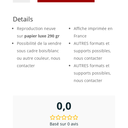
Affiche
Hossegor
-
Details
La
Reproduction neuve
Affiche imprimée en
côte
d'Argent
sur
papier luxe 290 gr
France
Possibilité de la vendre
AUTRES formats et
sous cadre bois/blanc
supports possibles,
ou autre couleur, nous
nous contacter
contacter
AUTRES formats et
supports possibles,
nous contacter
0,0
Basé sur 0 avis