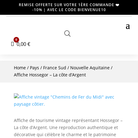
REMISE OFFERTE SUR VOTRE 1ÈRE COMMANDE ❤️
-10% | AVEC LE CODE BIENVENUE10
0
Panier
0,00
€
Home
/
Pays
/
France Sud
/
Nouvelle Aquitaine
/
Affiche Hossegor – La côte d’Argent
Affiche de tourisme vintage représentant Hossegor –
La côte d’Argent. Une reproduction authentique et
décorative qui célèbre le charme et le patrimoine