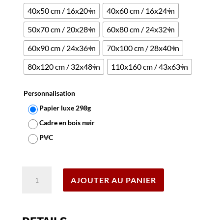
40x50 cm / 16x20 in
40x60 cm / 16x24 in
50x70 cm / 20x28 in
60x80 cm / 24x32 in
60x90 cm / 24x36 in
70x100 cm / 28x40 in
80x120 cm / 32x48 in
110x160 cm / 43x63 in
Personnalisation
Papier luxe 290g
Cadre en bois noir
PVC
Effacer
quantité
AJOUTER AU PANIER
de
Affiche
Hong
Kong