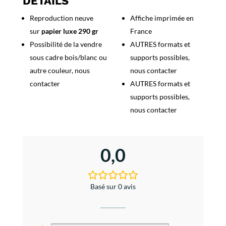
DETAILS
-
Reproduction neuve
Affiche imprimée en
Jet
sur
papier luxe 290 gr
France
Boag
Possibilité de la vendre
AUTRES formats et
sous cadre bois/blanc ou
supports possibles,
autre couleur, nous
nous contacter
contacter
AUTRES formats et
supports possibles,
nous contacter
0,0
Basé sur 0 avis