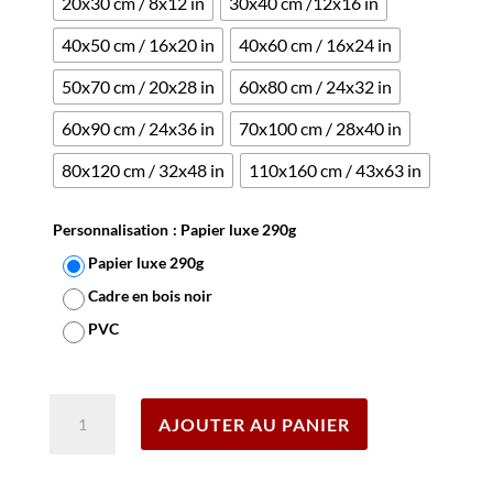
20x30 cm / 8x12 in
30x40 cm /12x16 in
40x50 cm / 16x20 in
40x60 cm / 16x24 in
50x70 cm / 20x28 in
60x80 cm / 24x32 in
60x90 cm / 24x36 in
70x100 cm / 28x40 in
80x120 cm / 32x48 in
110x160 cm / 43x63 in
Personnalisation
: Papier luxe 290g
Papier luxe 290g
Cadre en bois noir
PVC
Effacer
quantité
AJOUTER AU PANIER
de
Affiche
Glacier