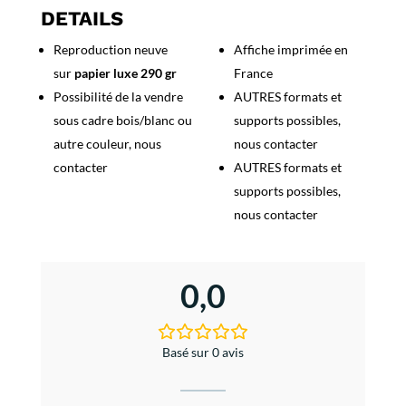
de
DETAILS
Bionnassay
Reproduction neuve
Affiche imprimée en
sur
papier luxe 290 gr
France
Possibilité de la vendre
AUTRES formats et
sous cadre bois/blanc ou
supports possibles,
autre couleur, nous
nous contacter
contacter
AUTRES formats et
supports possibles,
nous contacter
0,0
Basé sur 0 avis