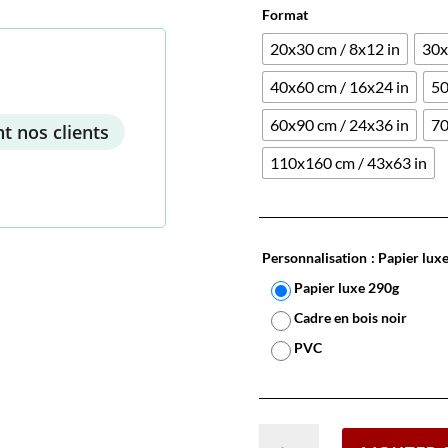
Format
20x30 cm / 8x12 in
30x
40x60 cm / 16x24 in
50
60x90 cm / 24x36 in
70
t nos clients
110x160 cm / 43x63 in
Personnalisation
: Papier lux
Papier luxe 290g
Cadre en bois noir
PVC
quantité