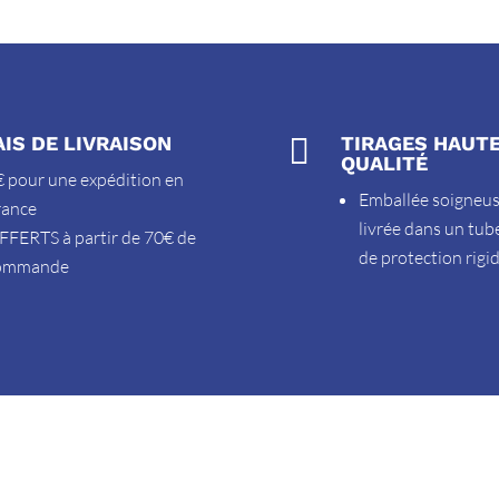
AIS DE LIVRAISON

TIRAGES HAUT
QUALITÉ
 pour une expédition en
Emballée soigneu
rance
livrée dans un tub
FFERTS à partir de 70€ de
de protection rigi
ommande