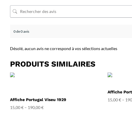
0 de 0 avis
Désolé, aucun avis ne correspond à vos sélections actuelles
PRODUITS SIMILAIRES
Affiche Por
Affiche Portugal Viseu 1929
15,00
€
–
190
15,00
€
–
190,00
€