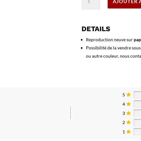
AJOUTER 
de
Affiche
Fiesta
de
DETAILS
Pamplona
-
Reproduction neuve sur
pap
San
Possibilité de la vendre sou
Fermin
ou autre couleur, nous cont
1961
5
4
3
2
1