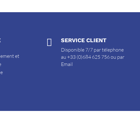
E

SERVICE CLIENT
Disponible 7/7 par télephone
sement et
au +33 (0)684 625 756 ou par
e
Email
de