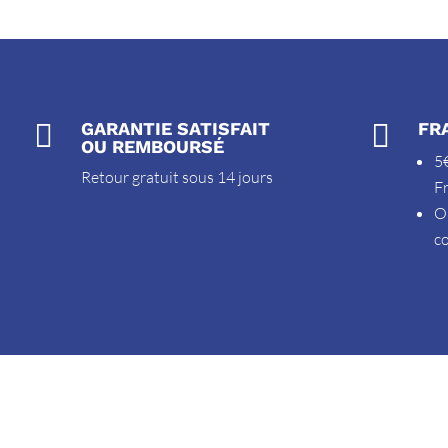

GARANTIE SATISFAIT

FR
OU REMBOURSÉ
5€
Retour gratuit sous 14 jours
F
O
c