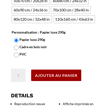
50x70 cm / 20x28 in
60x80 cm / 24x32 in
60x90 cm / 24x36 in
70x100 cm / 28x40 in
80x120 cm / 32x48 in
110x160 cm / 43x63 in
Personnalisation
: Papier luxe 290g
Papier luxe 290g
Cadre en bois noir
PVC
Effacer
quantité
AJOUTER AU PANIER
de
Affiche
Portugal
2
DETAILS
Reproduction neuve
Affiche imprimée en