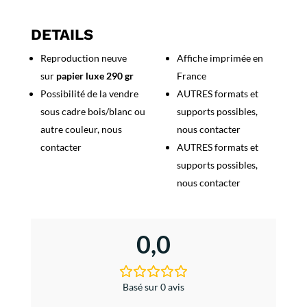
Engagez
Vous
DETAILS
dans
Reproduction neuve
Affiche imprimée en
les
sur
papier luxe 290 gr
France
Troupes
Coloniales
Possibilité de la vendre
AUTRES formats et
sous cadre bois/blanc ou
supports possibles,
autre couleur, nous
nous contacter
contacter
AUTRES formats et
supports possibles,
nous contacter
0,0
Basé sur 0 avis