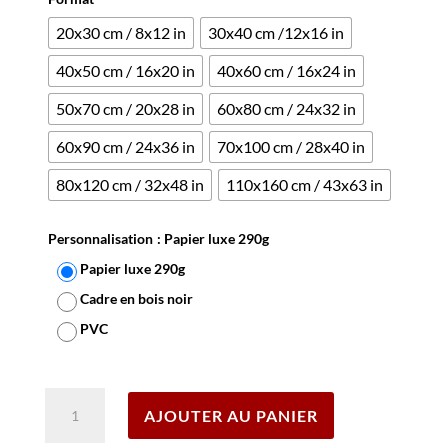
20x30 cm / 8x12 in
30x40 cm /12x16 in
40x50 cm / 16x20 in
40x60 cm / 16x24 in
50x70 cm / 20x28 in
60x80 cm / 24x32 in
60x90 cm / 24x36 in
70x100 cm / 28x40 in
80x120 cm / 32x48 in
110x160 cm / 43x63 in
Personnalisation
: Papier luxe 290g
Papier luxe 290g
Cadre en bois noir
PVC
Effacer
quantité
AJOUTER AU PANIER
de
Affiche