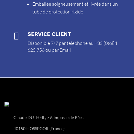
Emballée soigneusement et livrée dans un
tube de protection rigide

SERVICE CLIENT
Disponible 7/7 par télephone au +33 (0)684
625 756 ou par
Email
Claude DUTHEIL, 79, impasse de Pées
40150 HOSSEGOR (France)