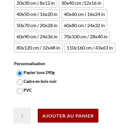
20x30 cm / 8x12 in
30x40 cm /12x16 in
40x50 cm / 16x20 in
40x60 cm / 16x24 in
50x70 cm / 20x28 in
60x80 cm / 24x32 in
60x90 cm / 24x36 in
70x100 cm / 28x40 in
80x120 cm / 32x48 in
110x160 cm / 43x63 in
Personnalisation
Papier luxe 290g
Cadre en bois noir
PVC
Effacer
quantité
AJOUTER AU PANIER
de
Affiche
Engagez