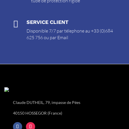
tube de protection rigide

SERVICE CLIENT
Disponible 7/7 par télephone au +33 (0)684
625 756 ou par
Email
Claude DUTHEIL, 79, impasse de Pées
40150 HOSSEGOR (France)