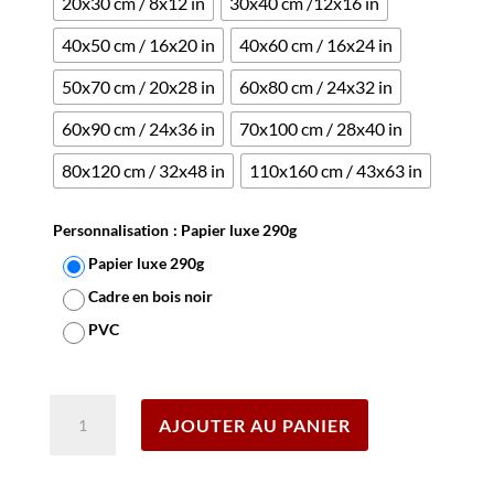
20x30 cm / 8x12 in
30x40 cm /12x16 in
40x50 cm / 16x20 in
40x60 cm / 16x24 in
50x70 cm / 20x28 in
60x80 cm / 24x32 in
60x90 cm / 24x36 in
70x100 cm / 28x40 in
80x120 cm / 32x48 in
110x160 cm / 43x63 in
Personnalisation
: Papier luxe 290g
Papier luxe 290g
Cadre en bois noir
PVC
Effacer
quantité
AJOUTER AU PANIER
de
Affiche
Dune