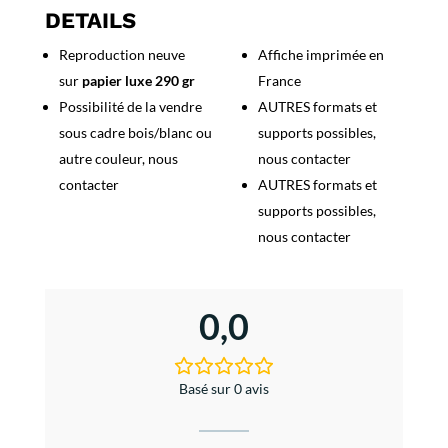
du
DETAILS
Pilat
Reproduction neuve
Affiche imprimée en
sur
papier luxe 290 gr
France
Possibilité de la vendre
AUTRES formats et
sous cadre bois/blanc ou
supports possibles,
autre couleur, nous
nous contacter
contacter
AUTRES formats et
supports possibles,
nous contacter
0,0
Basé sur 0 avis