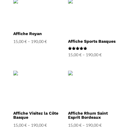
Affiche Royan
15,00
€
–
190,00
€
Affiche Sports Basques
Note
15,00
€
–
190,00
€
5.00
sur 5
Affiche Visitez la Côte
Affiche Rhum Saint
Basque
Esprit Bordeaux
15,00
€
–
190,00
€
15,00
€
–
190,00
€