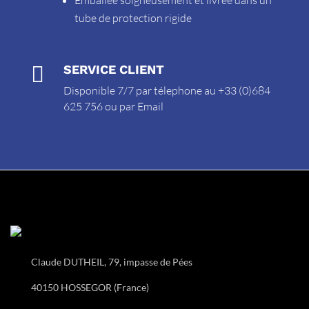
Emballée soigneusement et livrée dans un
tube de protection rigide

SERVICE CLIENT
Disponible 7/7 par télephone au +33 (0)684
625 756 ou par
Email
Claude DUTHEIL, 79, impasse de Pées
40150 HOSSEGOR (France)