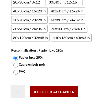
client
20x30 cm / 8x12 in
30x40 cm /12x16 in
40x50 cm / 16x20 in
40x60 cm / 16x24 in
50x70 cm / 20x28 in
60x80 cm / 24x32 in
60x90 cm / 24x36 in
70x100 cm / 28x40 in
80x120 cm / 32x48 in
110x160 cm / 43x63 in
Personnalisation
: Papier luxe 290g
Papier luxe 290g
Cadre en bois noir
PVC
Effacer
quantité
AJOUTER AU PANIER
de
Affiche
De