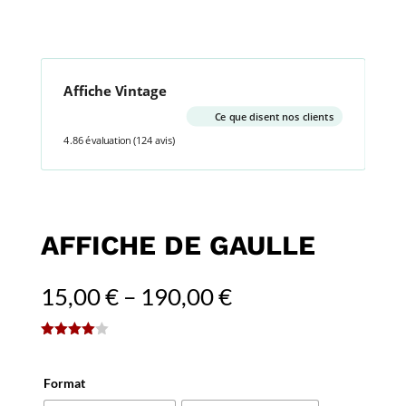
Affiche Vintage
Ce que disent nos clients
4.86 évaluation
(124 avis)
AFFICHE DE GAULLE
15,00
€
–
190,00
€
(
1
avis client)
Noté
4.00
sur 5
basé
Format
sur
notation