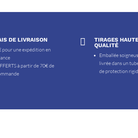
AIS DE LIVRAISON

TIRAGES HAUT
QUALITÉ
 pour une expédition en
Emballée soigneu
rance
livrée dans un tub
FFERTS à partir de 70€ de
de protection rigi
ommande