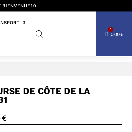
E BIENVENUE10
ANSPORT
0
Panier
0,00
€
URSE DE CÔTE DE LA
31
0
€