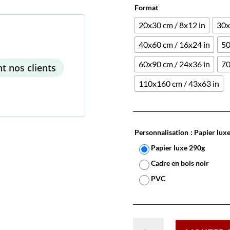
Format
20x30 cm / 8x12 in
30x
40x60 cm / 16x24 in
50
60x90 cm / 24x36 in
70
t nos clients
110x160 cm / 43x63 in
Personnalisation
: Papier lux
Papier luxe 290g
Cadre en bois noir
PVC
quantité