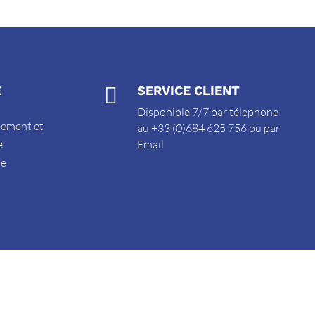
E

SERVICE CLIENT
Disponible 7/7 par télephone
sement et
au +33 (0)684 625 756 ou par
e
Email
de