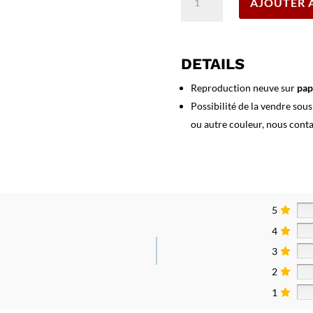
AJOUTER 
de
Affiche
Course
de
DETAILS
Côte
de
Reproduction neuve sur
pap
la
Possibilité de la vendre sou
Baraque
ou autre couleur, nous cont
1931
5
4
3
2
1