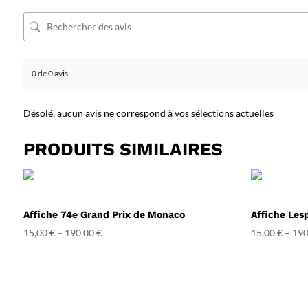
0 de 0 avis
Désolé, aucun avis ne correspond à vos sélections actuelles
PRODUITS SIMILAIRES
Affiche 74e Grand Prix de Monaco
Affiche Les
15,00
€
–
190,00
€
15,00
€
–
190