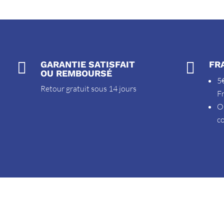

GARANTIE SATISFAIT

FR
OU REMBOURSÉ
5€
Retour gratuit sous 14 jours
F
O
c