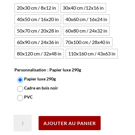
20x30 cm / 8x12 in
30x40 cm /12x16 in
40x50 cm / 16x20 in
40x60 cm / 16x24 in
50x70 cm / 20x28 in
60x80 cm / 24x32 in
60x90 cm / 24x36 in
70x100 cm / 28x40 in
80x120 cm / 32x48 in
110x160 cm / 43x63 in
Personnalisation
: Papier luxe 290g
Papier luxe 290g
Cadre en bois noir
PVC
Effacer
quantité
AJOUTER AU PANIER
de
Affiche