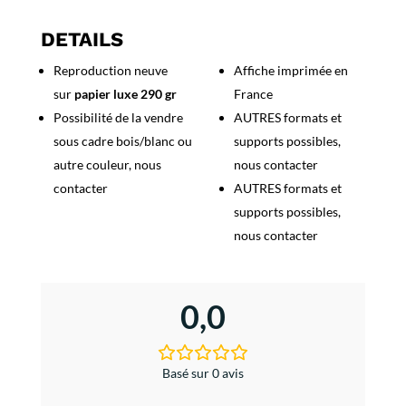
Rallye
MonteCarlo
DETAILS
1911
Reproduction neuve
Affiche imprimée en
sur
papier luxe 290 gr
France
Possibilité de la vendre
AUTRES formats et
sous cadre bois/blanc ou
supports possibles,
autre couleur, nous
nous contacter
contacter
AUTRES formats et
supports possibles,
nous contacter
0,0
Basé sur 0 avis