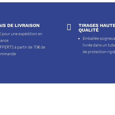
AIS DE LIVRAISON

TIRAGES HAUT
QUALITÉ
 pour une expédition en
Emballée soigneu
rance
livrée dans un tub
FFERTS à partir de 70€ de
de protection rigi
ommande