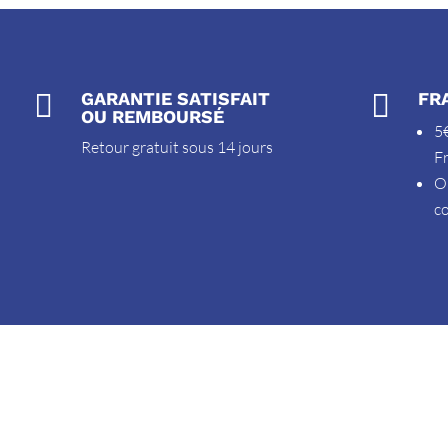

GARANTIE SATISFAIT

FR
OU REMBOURSÉ
5€
Retour gratuit sous 14 jours
F
O
c