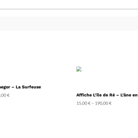
segor – La Surfeuse
,00
€
Affiche L’île de Ré – L’âne e
15,00
€
–
190,00
€