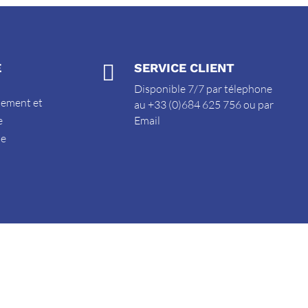
E

SERVICE CLIENT
Disponible 7/7 par télephone
sement et
au +33 (0)684 625 756 ou par
e
Email
de