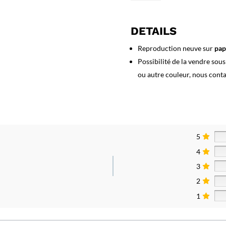
Affiche
Corrida
-
DETAILS
Toros
Dax
Reproduction neuve sur
pap
-
Possibilité de la vendre sou
1929
ou autre couleur, nous cont
5
4
3
2
1