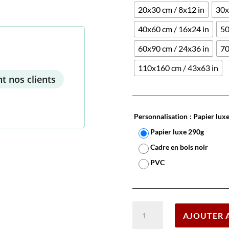
20x30 cm / 8x12 in
30x
40x60 cm / 16x24 in
50
60x90 cm / 24x36 in
70
110x160 cm / 43x63 in
t nos clients
Personnalisation
: Papier lux
Papier luxe 290g
Cadre en bois noir
PVC
quantité
AJOUTER 
de