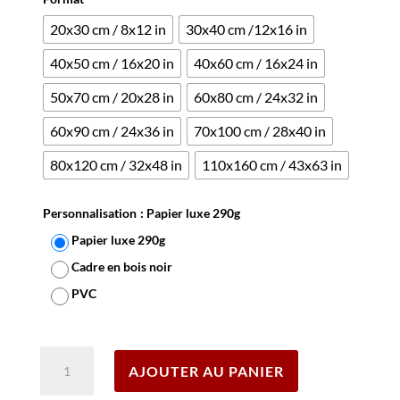
20x30 cm / 8x12 in
30x40 cm /12x16 in
40x50 cm / 16x20 in
40x60 cm / 16x24 in
50x70 cm / 20x28 in
60x80 cm / 24x32 in
60x90 cm / 24x36 in
70x100 cm / 28x40 in
80x120 cm / 32x48 in
110x160 cm / 43x63 in
Personnalisation
: Papier luxe 290g
Papier luxe 290g
Cadre en bois noir
PVC
Effacer
quantité
AJOUTER AU PANIER
de
Affiche