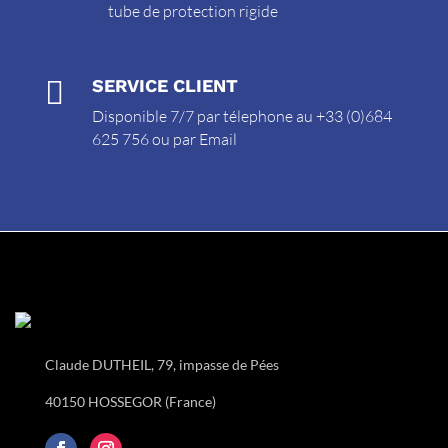
tube de protection rigide

SERVICE CLIENT
Disponible 7/7 par télephone au +33 (0)684
625 756 ou par
Email
Claude DUTHEIL, 79, impasse de Pées
40150 HOSSEGOR (France)