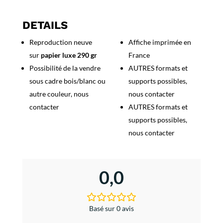
Conservas
de
DETAILS
Escogimiento
Reproduction neuve
Affiche imprimée en
del
sur
papier luxe 290 gr
France
Perigord
Possibilité de la vendre
AUTRES formats et
sous cadre bois/blanc ou
supports possibles,
autre couleur, nous
nous contacter
contacter
AUTRES formats et
supports possibles,
nous contacter
0,0
Basé sur 0 avis