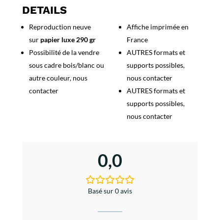
de
DETAILS
ski
Reproduction neuve
Affiche imprimée en
Beuil
sur
papier luxe 290 gr
France
1914
Possibilité de la vendre
AUTRES formats et
sous cadre bois/blanc ou
supports possibles,
autre couleur, nous
nous contacter
contacter
AUTRES formats et
supports possibles,
nous contacter
0,0
Basé sur 0 avis