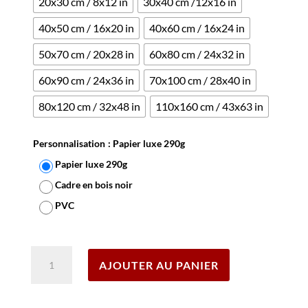
20x30 cm / 8x12 in
30x40 cm /12x16 in
40x50 cm / 16x20 in
40x60 cm / 16x24 in
50x70 cm / 20x28 in
60x80 cm / 24x32 in
60x90 cm / 24x36 in
70x100 cm / 28x40 in
80x120 cm / 32x48 in
110x160 cm / 43x63 in
Personnalisation
: Papier luxe 290g
Papier luxe 290g
Cadre en bois noir
PVC
Effacer
quantité
AJOUTER AU PANIER
de
Affiche
Concours