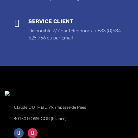

SERVICE CLIENT
Disponible 7/7 par télephone au +33 (0)684
625 756 ou par
Email
Claude DUTHEIL, 79, impasse de Pées
40150 HOSSEGOR (France)