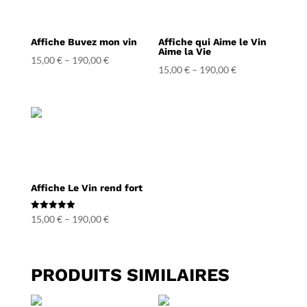
Affiche Buvez mon vin
Affiche qui Aime le Vin
Aime la Vie
15,00
€
–
190,00
€
15,00
€
–
190,00
€
Affiche Le Vin rend fort
Note
15,00
€
–
190,00
€
5.00
sur 5
PRODUITS SIMILAIRES