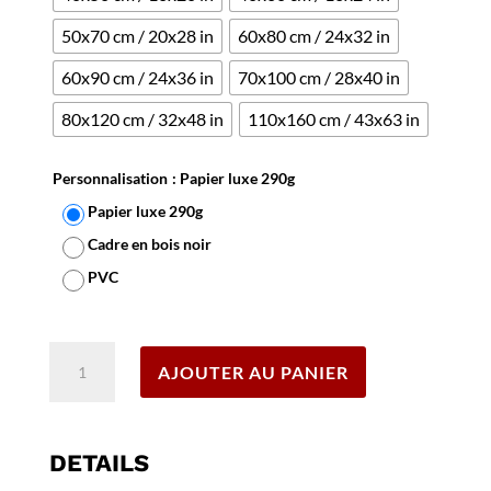
50x70 cm / 20x28 in
60x80 cm / 24x32 in
60x90 cm / 24x36 in
70x100 cm / 28x40 in
80x120 cm / 32x48 in
110x160 cm / 43x63 in
Personnalisation
: Papier luxe 290g
Papier luxe 290g
Cadre en bois noir
PVC
Effacer
quantité
AJOUTER AU PANIER
de
Affiche
Cognac
Martell
DETAILS