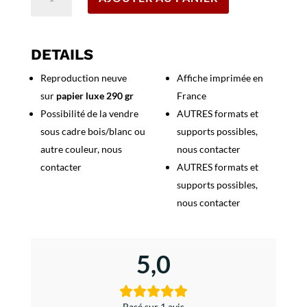
de
Affiche
Chaussures
Paraboot
DETAILS
Reproduction neuve
Affiche imprimée en
sur
papier luxe 290 gr
France
Possibilité de la vendre
AUTRES formats et
sous cadre bois/blanc ou
supports possibles,
autre couleur, nous
nous contacter
contacter
AUTRES formats et
supports possibles,
nous contacter
5,0
Basé sur 1 avis