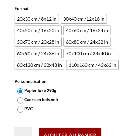
sur 5
basé sur
Format
notation
client
20x30 cm / 8x12 in
30x40 cm /12x16 in
40x50 cm / 16x20 in
40x60 cm / 16x24 in
50x70 cm / 20x28 in
60x80 cm / 24x32 in
60x90 cm / 24x36 in
70x100 cm / 28x40 in
80x120 cm / 32x48 in
110x160 cm / 43x63 in
Personnalisation
Papier luxe 290g
Cadre en bois noir
PVC
Effacer
quantité
AJOUTER AU PANIER