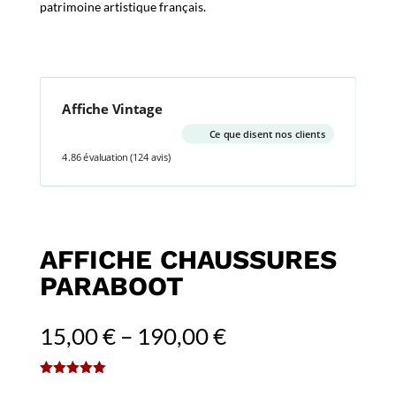
patrimoine artistique français.
Affiche Vintage
Ce que disent nos clients
4.86 évaluation
(124 avis)
AFFICHE CHAUSSURES
PARABOOT
15,00
€
–
190,00
€
(
1
avis client)
Noté
5.00