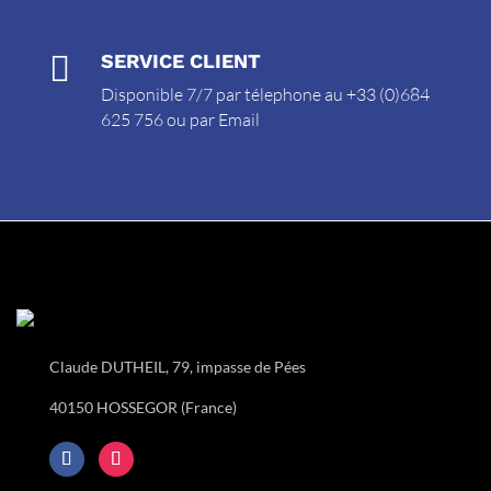

SERVICE CLIENT
Disponible 7/7 par télephone au +33 (0)684
625 756 ou par
Email
Claude DUTHEIL, 79, impasse de Pées
40150 HOSSEGOR (France)