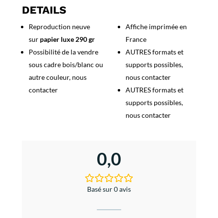
-
DETAILS
Marcel
Reproduction neuve
Affiche imprimée en
Pagnol
sur
papier luxe 290 gr
France
Possibilité de la vendre
AUTRES formats et
sous cadre bois/blanc ou
supports possibles,
autre couleur, nous
nous contacter
contacter
AUTRES formats et
supports possibles,
nous contacter
0,0
Basé sur 0 avis