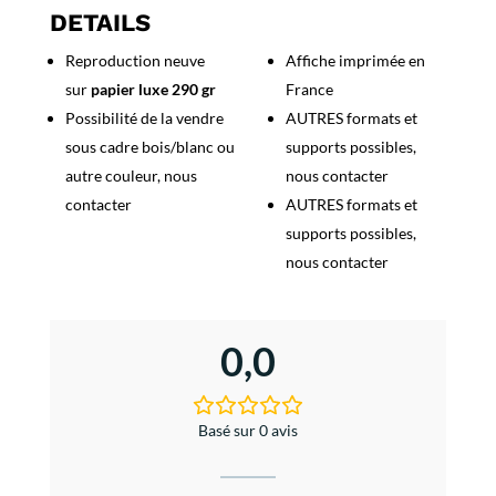
de
DETAILS
Sète
Reproduction neuve
Affiche imprimée en
-
sur
papier luxe 290 gr
France
1967
Possibilité de la vendre
AUTRES formats et
sous cadre bois/blanc ou
supports possibles,
autre couleur, nous
nous contacter
contacter
AUTRES formats et
supports possibles,
nous contacter
0,0
Basé sur 0 avis