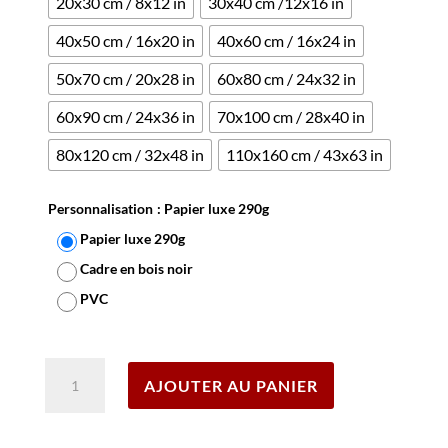
20x30 cm / 8x12 in
30x40 cm /12x16 in
40x50 cm / 16x20 in
40x60 cm / 16x24 in
50x70 cm / 20x28 in
60x80 cm / 24x32 in
60x90 cm / 24x36 in
70x100 cm / 28x40 in
80x120 cm / 32x48 in
110x160 cm / 43x63 in
Personnalisation
: Papier luxe 290g
Papier luxe 290g
Cadre en bois noir
PVC
Effacer
quantité
AJOUTER AU PANIER
de
Affiche
Carnaval