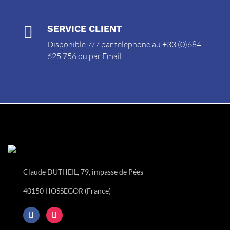

SERVICE CLIENT
Disponible 7/7 par télephone au +33 (0)684
625 756 ou par
Email
Claude DUTHEIL, 79, impasse de Pées
40150 HOSSEGOR (France)