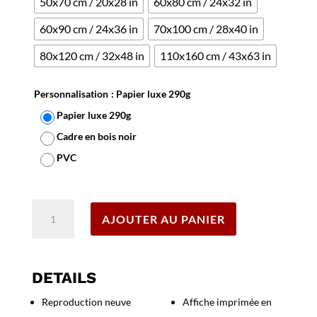
50x70 cm / 20x28 in
60x80 cm / 24x32 in
60x90 cm / 24x36 in
70x100 cm / 28x40 in
80x120 cm / 32x48 in
110x160 cm / 43x63 in
Personnalisation
: Papier luxe 290g
Papier luxe 290g
Cadre en bois noir
PVC
Effacer
quantité
AJOUTER AU PANIER
de
Affiche
Café
Collas
DETAILS
Reproduction neuve
Affiche imprimée en