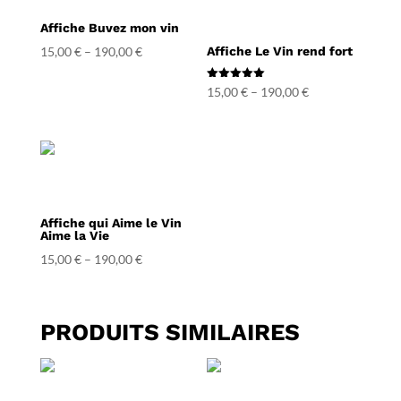
Affiche Buvez mon vin
15,00
€
–
190,00
€
Affiche Le Vin rend fort
Note
15,00
€
–
190,00
€
5.00
sur 5
Affiche qui Aime le Vin
Aime la Vie
15,00
€
–
190,00
€
PRODUITS SIMILAIRES