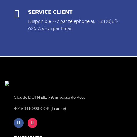

SERVICE CLIENT
Disponible 7/7 par télephone au +33 (0)684
625 756 ou par
Email
Claude DUTHEIL, 79, impasse de Pées
40150 HOSSEGOR (France)