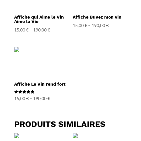
Affiche qui Aime le Vin
Affiche Buvez mon vin
Aime la Vie
15,00
€
–
190,00
€
15,00
€
–
190,00
€
Affiche Le Vin rend fort
Note
15,00
€
–
190,00
€
5.00
sur 5
PRODUITS SIMILAIRES