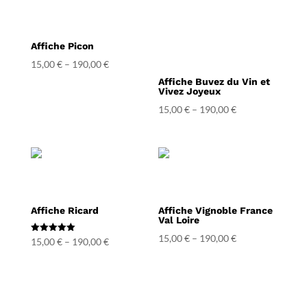
Affiche Picon
15,00
€
–
190,00
€
Affiche Buvez du Vin et
Vivez Joyeux
15,00
€
–
190,00
€
Affiche Ricard
Affiche Vignoble France
Val Loire
15,00
€
–
190,00
€
Note
15,00
€
–
190,00
€
5.00
sur 5