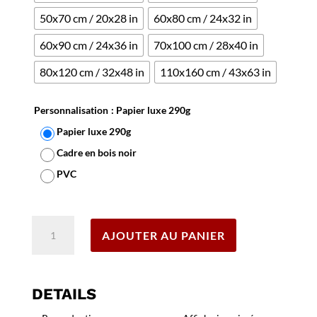
50x70 cm / 20x28 in
60x80 cm / 24x32 in
60x90 cm / 24x36 in
70x100 cm / 28x40 in
80x120 cm / 32x48 in
110x160 cm / 43x63 in
Personnalisation
: Papier luxe 290g
Papier luxe 290g
Cadre en bois noir
PVC
Effacer
quantité
AJOUTER AU PANIER
de
Affiche
Biere
Meuse
DETAILS