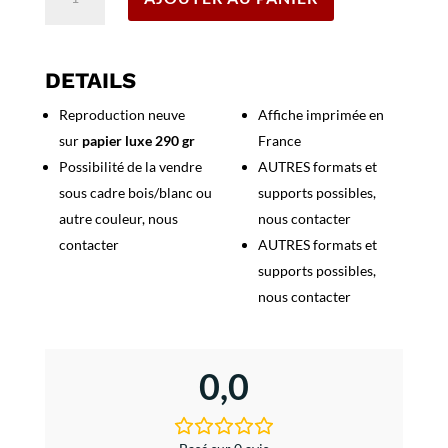
de
Affiche
Bateau
Paquebot
DETAILS
Compagnie
Reproduction neuve
Affiche imprimée en
Generale
sur
papier luxe 290 gr
France
Transatlantique
Possibilité de la vendre
AUTRES formats et
sous cadre bois/blanc ou
supports possibles,
autre couleur, nous
nous contacter
contacter
AUTRES formats et
supports possibles,
nous contacter
0,0