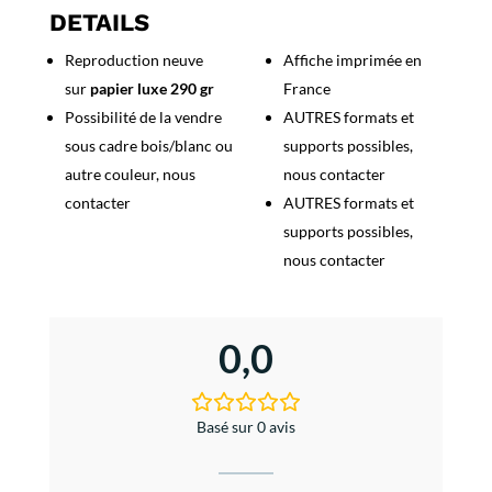
Vous
DETAILS
dans
Reproduction neuve
Affiche imprimée en
la
sur
papier luxe 290 gr
France
Marine
Possibilité de la vendre
AUTRES formats et
sous cadre bois/blanc ou
supports possibles,
autre couleur, nous
nous contacter
contacter
AUTRES formats et
supports possibles,
nous contacter
0,0
Basé sur 0 avis