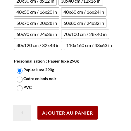
20x30 cm / 8x12 in
30x40 cm /12x16 in
40x50 cm / 16x20 in
40x60 cm / 16x24 in
50x70 cm / 20x28 in
60x80 cm / 24x32 in
60x90 cm / 24x36 in
70x100 cm / 28x40 in
80x120 cm / 32x48 in
110x160 cm / 43x63 in
Personnalisation
: Papier luxe 290g
Papier luxe 290g
Cadre en bois noir
PVC
Effacer
quantité
AJOUTER AU PANIER
de
Affiche
Engagez