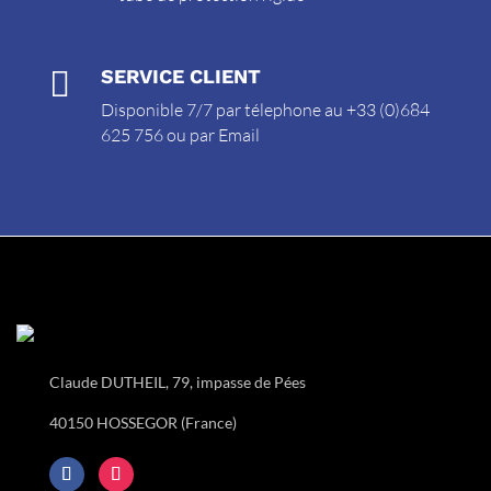

SERVICE CLIENT
Disponible 7/7 par télephone au +33 (0)684
625 756 ou par
Email
Claude DUTHEIL, 79, impasse de Pées
40150 HOSSEGOR (France)