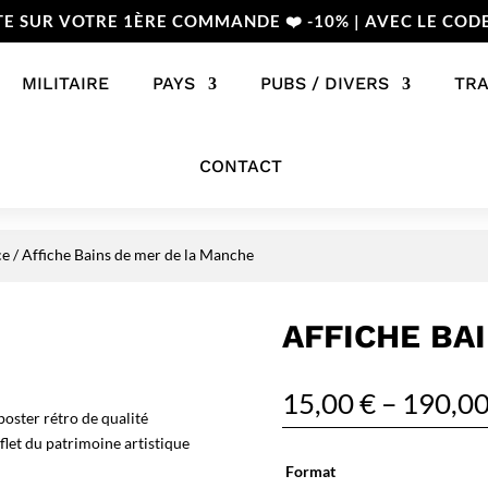
TE SUR VOTRE 1ÈRE COMMANDE ❤️ -10% | AVEC LE COD
MILITAIRE
PAYS
PUBS / DIVERS
TR
CONTACT
ce
/ Affiche Bains de mer de la Manche
AFFICHE BA
15,00
€
–
190,0
oster rétro de qualité
flet du patrimoine artistique
Format