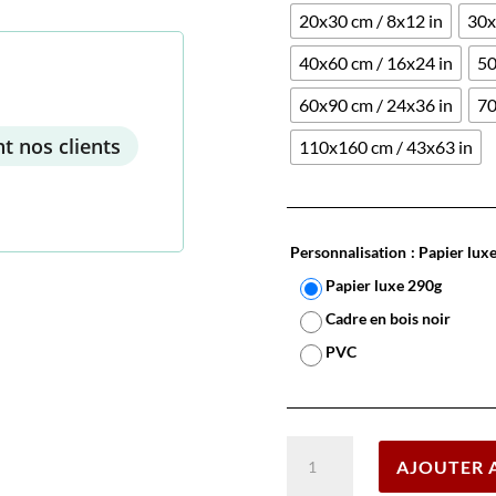
20x30 cm / 8x12 in
30x
40x60 cm / 16x24 in
50
60x90 cm / 24x36 in
70
t nos clients
110x160 cm / 43x63 in
Personnalisation
: Papier lux
Papier luxe 290g
Cadre en bois noir
PVC
quantité
AJOUTER 
de