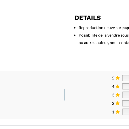
Affiche
Bains
de
DETAILS
mer
de
Reproduction neuve sur
pap
la
Possibilité de la vendre sou
Manche
ou autre couleur, nous cont
5
4
3
2
1