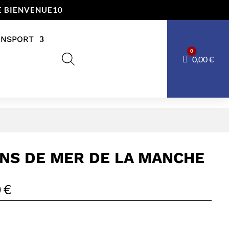
E BIENVENUE10
ANSPORT
0
Panier
0,00
€
INS DE MER DE LA MANCHE
0
€