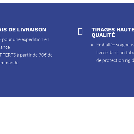
AIS DE LIVRAISON

TIRAGES HAUT
QUALITÉ
 pour une expédition en
Emballée soigneu
rance
livrée dans un tub
FFERTS à partir de 70€ de
de protection rigi
ommande