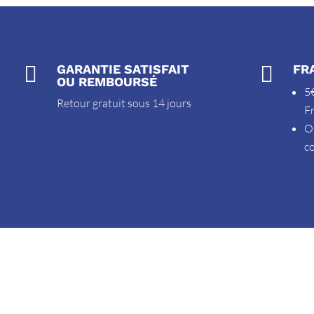

GARANTIE SATISFAIT

FR
OU REMBOURSÉ
5€
Retour gratuit sous 14 jours
F
O
c