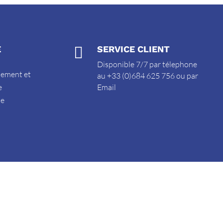
E

SERVICE CLIENT
Disponible 7/7 par télephone
sement et
au +33 (0)684 625 756 ou par
e
Email
de