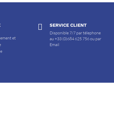
E

SERVICE CLIENT
Disponible 7/7 par télephone
sement et
au +33 (0)684 625 756 ou par
e
Email
de