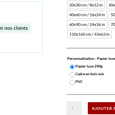
20x30 cm / 8x12 in
30x
40x60 cm / 16x24 in
50
60x90 cm / 24x36 in
70
t nos clients
110x160 cm / 43x63 in
Personnalisation
: Papier lux
Papier luxe 290g
Cadre en bois noir
PVC
quantité
AJOUTER 
de