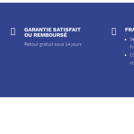

GARANTIE SATISFAIT

FR
OU REMBOURSÉ
5€
Retour gratuit sous 14 jours
F
O
c