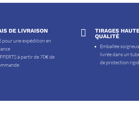
AIS DE LIVRAISON

TIRAGES HAUT
QUALITÉ
 pour une expédition en
Emballée soigneu
rance
livrée dans un tub
FFERTS à partir de 70€ de
de protection rigi
ommande