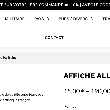
TE SUR VOTRE 1ÈRE COMMANDE ❤️ -10% | AVEC LE COD
MILITAIRE
PAYS
PUBS / DIVERS
TR
CONTACT
rd les Bains
AFFICHE AL
15,00
€
–
190,0
tro de qualité supérieure pour
 artistique français.
Format