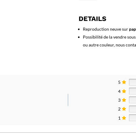
Affiche
Allevard
les
DETAILS
Bains
Reproduction neuve sur
pap
Possibilité de la vendre sou
ou autre couleur, nous cont
5
4
3
2
1