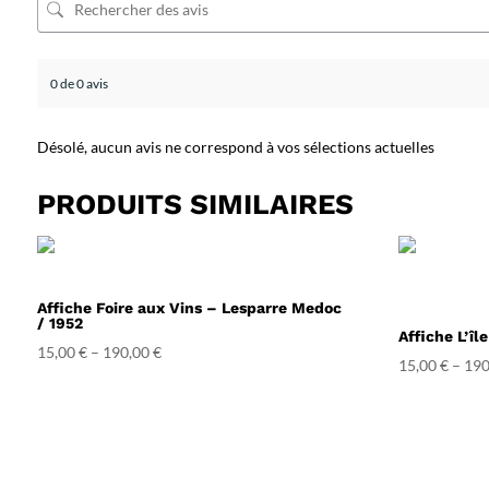
0 de 0 avis
Désolé, aucun avis ne correspond à vos sélections actuelles
PRODUITS SIMILAIRES
Affiche Foire aux Vins – Lesparre Medoc
/ 1952
Affiche L’îl
15,00
€
–
190,00
€
15,00
€
–
190