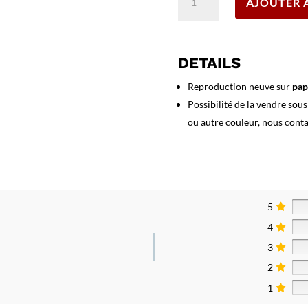
AJOUTER 
de
Affiche
Aix
en
DETAILS
Provence
-
Reproduction neuve sur
pap
Casino
Possibilité de la vendre sou
Municipal
ou autre couleur, nous cont
5
4
3
2
1