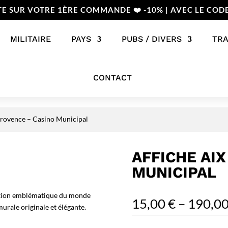
TE SUR VOTRE 1ÈRE COMMANDE ❤️ -10% | AVEC LE COD
MILITAIRE
PAYS
PUBS / DIVERS
TR
CONTACT
Provence – Casino Municipal
AFFICHE AI
MUNICIPAL
ction emblématique du monde
15,00
€
–
190,0
murale originale et élégante.