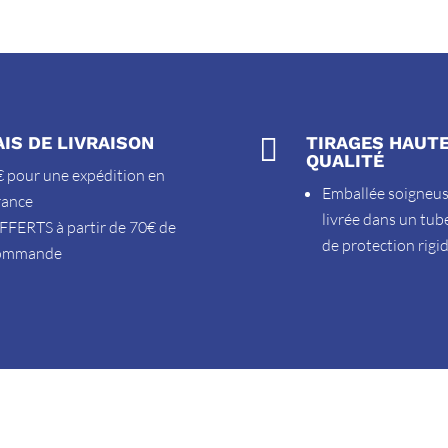
AIS DE LIVRAISON

TIRAGES HAUT
QUALITÉ
 pour une expédition en
Emballée soigneu
rance
livrée dans un tub
FFERTS à partir de 70€ de
de protection rigi
ommande