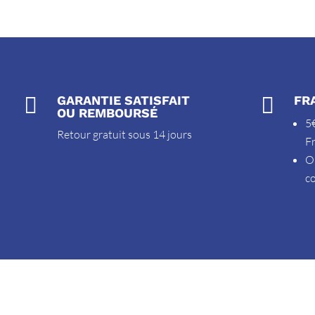

GARANTIE SATISFAIT

FR
OU REMBOURSÉ
5€
Retour gratuit sous 14 jours
F
O
c