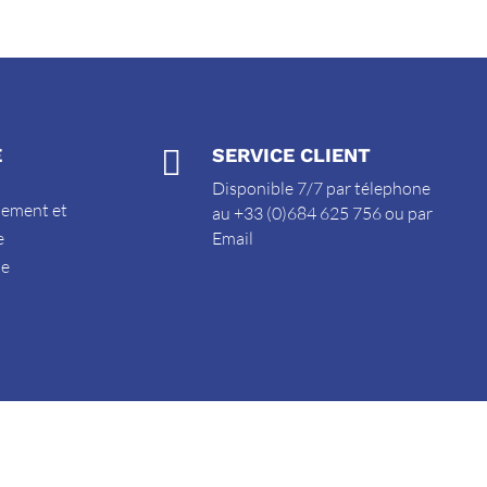
E

SERVICE CLIENT
Disponible 7/7 par télephone
sement et
au +33 (0)684 625 756 ou par
e
Email
de