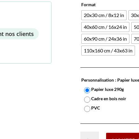
Format
20x30 cm / 8x12 in
30x
40x60 cm / 16x24 in
50
t nos clients
60x90 cm / 24x36 in
70
110x160 cm / 43x63 in
Personnalisation
: Papier lux
Papier luxe 290g
Cadre en bois noir
PVC
quantité