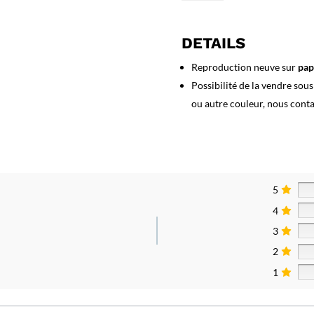
Affiche
Wallis
-
DETAILS
Suisse
Reproduction neuve sur
pap
Possibilité de la vendre sou
ou autre couleur, nous cont
5
4
3
2
1