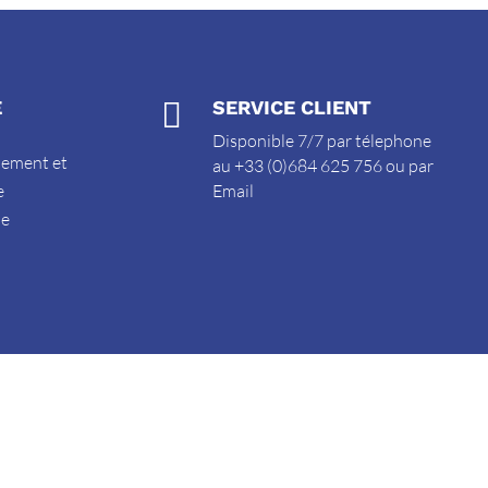
E

SERVICE CLIENT
Disponible 7/7 par télephone
sement et
au +33 (0)684 625 756 ou par
e
Email
de