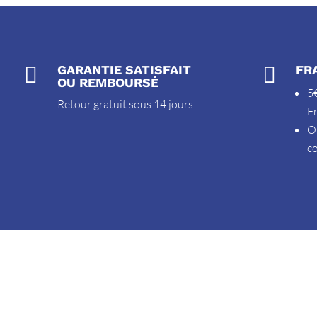

GARANTIE SATISFAIT

FR
OU REMBOURSÉ
5€
Retour gratuit sous 14 jours
F
O
c