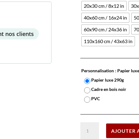
20x30 cm / 8x12 in
30x
40x60 cm / 16x24 in
50
60x90 cm / 24x36 in
70
t nos clients
110x160 cm / 43x63 in
Personnalisation
: Papier lux
Papier luxe 290g
Cadre en bois noir
PVC
quantité
AJOUTER 
de