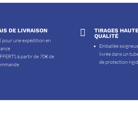
AIS DE LIVRAISON

TIRAGES HAUT
QUALITÉ
 pour une expédition en
Emballée soigneu
rance
livrée dans un tub
FFERTS à partir de 70€ de
de protection rigi
ommande