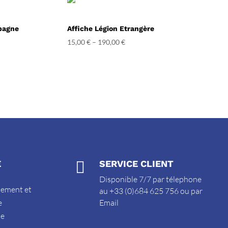
spagne
Affiche Légion Etrangère
15,00
€
–
190,00
€
E

SERVICE CLIENT
Disponible 7/7 par télephone
sement et
au +33 (0)684 625 756 ou par
e
Email
de