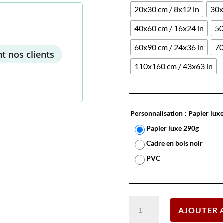
20x30 cm / 8x12 in
30x
40x60 cm / 16x24 in
50
60x90 cm / 24x36 in
70
t nos clients
110x160 cm / 43x63 in
Personnalisation
: Papier lux
Papier luxe 290g
Cadre en bois noir
PVC
quantité
AJOUTER 
de