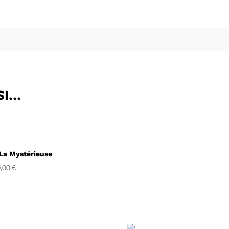
SI…
 La Mystérieuse
,00
€