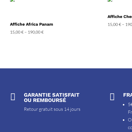
Affiche Che
Affiche Africa Panam
15,00
€
–
190
15,00
€
–
190,00
€

GARANTIE SATISFAIT

FR
OU REMBOURSÉ
5€
Retour gratuit sous 14 jours
F
O
c