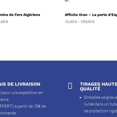
mins de Fers Algériens
Affiche Oran – La porte d’E
,00
€
15,00
€
–
190,00
€
AIS DE LIVRAISON

TIRAGES HAUT
QUALITÉ
 pour une expédition en
Emballée soigneu
rance
livrée dans un tub
FFERTS à partir de 70€ de
de protection rigi
ommande