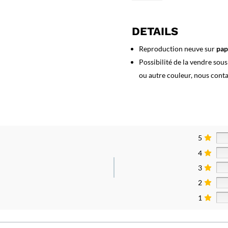
Affiche
Visitez
l'Algérie
DETAILS
Reproduction neuve sur
pap
Possibilité de la vendre sou
ou autre couleur, nous cont
5
4
3
2
1