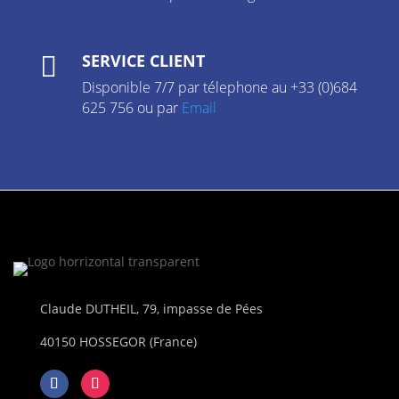
SERVICE CLIENT

Disponible 7/7 par télephone au +33 (0)684
625 756 ou par
Email
Claude DUTHEIL, 79, impasse de Pées
40150 HOSSEGOR (France)