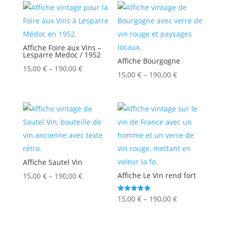
Affiche Foire aux Vins –
Lesparre Medoc / 1952
Affiche Bourgogne
15,00
€
–
190,00
€
15,00
€
–
190,00
€
Affiche Sautel Vin
Affiche Le Vin rend fort
15,00
€
–
190,00
€
Note
15,00
€
–
190,00
€
5.00
sur 5