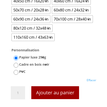
40x50 cm / 16x20 in
40x60 cm / 16x24 in
50x70 cm / 20x28 in
60x80 cm / 24x32 in
60x90 cm / 24x36 in
70x100 cm / 28x40 in
80x120 cm / 32x48 in
110x160 cm / 43x63 in
Personnalisation
Papier luxe 290g
Cadre en bois noir
PVC
Effacer
quantité
Ajouter au panier
de
Affiche
Vin