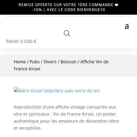
REMISE OFFERTE SUR VOTRE 1ÈRE COMMANDE ❤️
-10% | AVEC LE CODE BIENVENUE10
Panier
0
0,00
€
Home
/
Pubs / Divers
/
Boisson
/ Affiche Vin de
France Kiravi
Reproduction d’une affiche vintage consacrée aux
vins et spiritueux : Vin de France Kiravi. Un poster
authentique pour les amateurs de décoration rétro
et œnophiles.