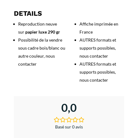
Vernet
les
DETAILS
Bains
Reproduction neuve
Affiche imprimée en
sur
papier luxe 290 gr
France
Possibilité de la vendre
AUTRES formats et
sous cadre bois/blanc ou
supports possibles,
autre couleur, nous
nous contacter
contacter
AUTRES formats et
supports possibles,
nous contacter
0,0
Basé sur 0 avis