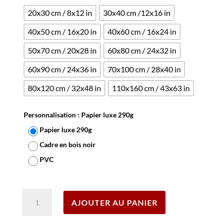
20x30 cm / 8x12 in
30x40 cm /12x16 in
40x50 cm / 16x20 in
40x60 cm / 16x24 in
50x70 cm / 20x28 in
60x80 cm / 24x32 in
60x90 cm / 24x36 in
70x100 cm / 28x40 in
80x120 cm / 32x48 in
110x160 cm / 43x63 in
Personnalisation
: Papier luxe 290g
Papier luxe 290g
Cadre en bois noir
PVC
Effacer
quantité
AJOUTER AU PANIER
de
Affiche