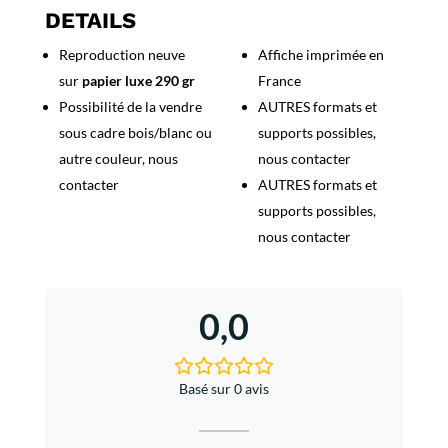
Aériens
DETAILS
Guyanais
Reproduction neuve
Affiche imprimée en
sur
papier luxe 290 gr
France
Possibilité de la vendre
AUTRES formats et
sous cadre bois/blanc ou
supports possibles,
autre couleur, nous
nous contacter
contacter
AUTRES formats et
supports possibles,
nous contacter
0,0
Basé sur 0 avis