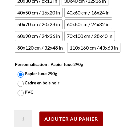
20x30 cm / 8x12 in
30x40 cm /12x16 in
40x50 cm / 16x20 in
40x60 cm / 16x24 in
50x70 cm / 20x28 in
60x80 cm / 24x32 in
60x90 cm / 24x36 in
70x100 cm / 28x40 in
80x120 cm / 32x48 in
110x160 cm / 43x63 in
Personnalisation
: Papier luxe 290g
Papier luxe 290g
Cadre en bois noir
PVC
Effacer
quantité
AJOUTER AU PANIER
de
Affiche
Transports