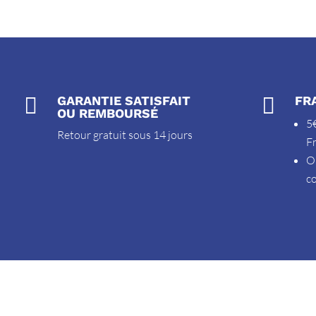

GARANTIE SATISFAIT

FR
OU REMBOURSÉ
5€
Retour gratuit sous 14 jours
F
O
c