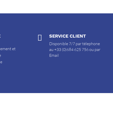
E

SERVICE CLIENT
Disponible 7/7 par télephone
sement et
au +33 (0)684 625 756 ou par
e
Email
de