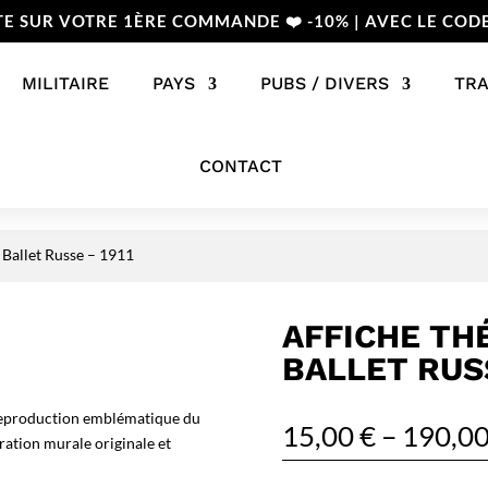
TE SUR VOTRE 1ÈRE COMMANDE ❤️ -10% | AVEC LE COD
MILITAIRE
PAYS
PUBS / DIVERS
TR
CONTACT
 Ballet Russe – 1911
AFFICHE TH
BALLET RUSS
 reproduction emblématique du
15,00
€
–
190,0
ration murale originale et