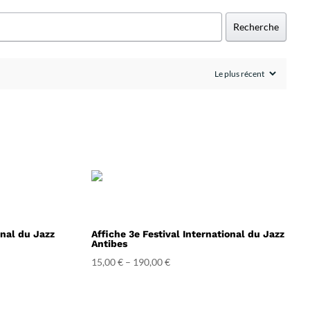
Recherche
onal du Jazz
Affiche 3e Festival International du Jazz
Antibes
15,00
€
–
190,00
€