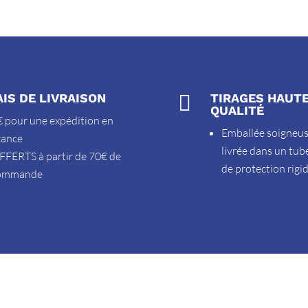
AIS DE LIVRAISON

TIRAGES HAUT
QUALITÉ
 pour une expédition en
Emballée soigneu
rance
livrée dans un tub
FFERTS à partir de 70€ de
de protection rigi
ommande