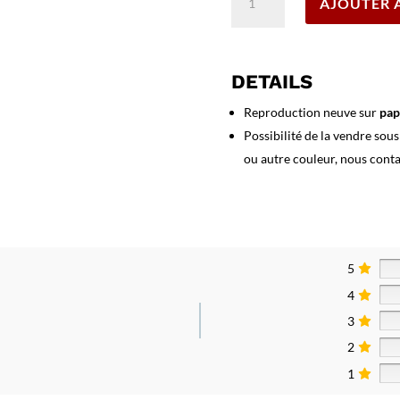
AJOUTER 
de
Affiche
Théâtre
du
DETAILS
Monte
Carlo,
Reproduction neuve sur
pap
Ballet
Possibilité de la vendre sou
Russe
ou autre couleur, nous cont
-
1911
5
4
3
2
1