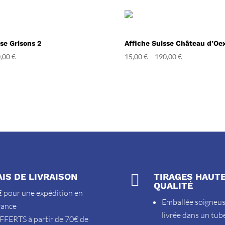
se Grisons 2
Affiche Suisse Château d’Oe
,00
€
15,00
€
–
190,00
€
AIS DE LIVRAISON

TIRAGES HAUT
QUALITÉ
 pour une expédition en
Emballée soigneu
rance
livrée dans un tub
FFERTS à partir de 70€ de