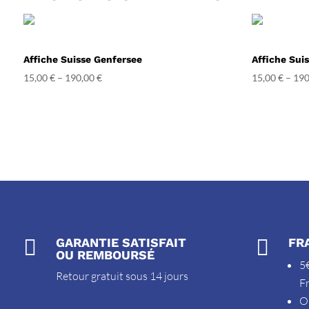
Affiche Suisse Genfersee
Affiche Suis
15,00
€
–
190,00
€
15,00
€
–
190

GARANTIE SATISFAIT

FR
OU REMBOURSÉ
5€
Retour gratuit sous 14 jours
F
O