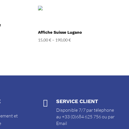
x
Affiche Suisse Lugano
15,00
€
–
190,00
€
E

SERVICE CLIENT
Disponible 7/7 par télephone
sement et
au +33 (0)684 625 756 ou par
e
Email