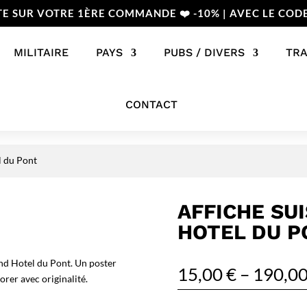
TE SUR VOTRE 1ÈRE COMMANDE ❤️ -10% | AVEC LE COD
MILITAIRE
PAYS
PUBS / DIVERS
TR
CONTACT
l du Pont
AFFICHE SU
HOTEL DU P
and Hotel du Pont. Un poster
15,00
€
–
190,0
rer avec originalité.