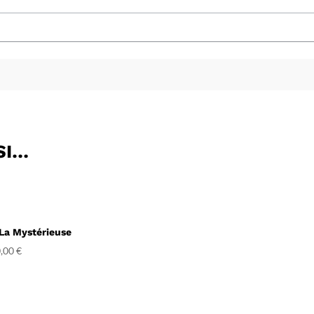
SI…
 La Mystérieuse
,00
€