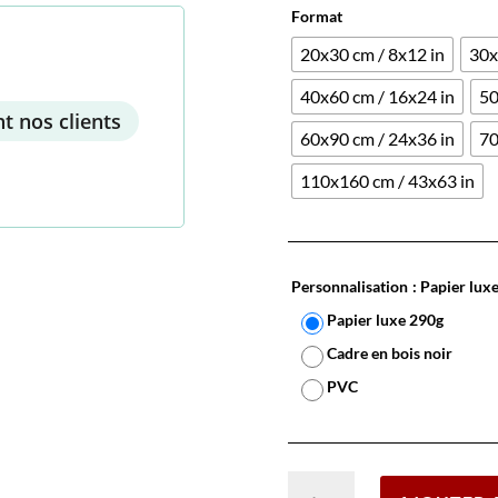
Format
20x30 cm / 8x12 in
30x
40x60 cm / 16x24 in
50
t nos clients
60x90 cm / 24x36 in
70
110x160 cm / 43x63 in
Personnalisation
: Papier lux
Papier luxe 290g
Cadre en bois noir
PVC
quantité