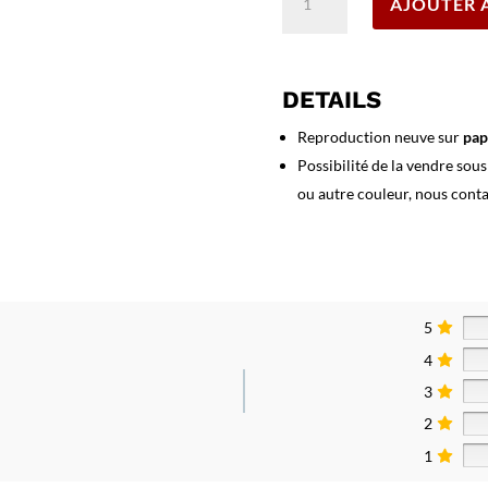
AJOUTER 
de
Affiche
Suisse
Vallorbe
DETAILS
Grand
Hotel
Reproduction neuve sur
pap
du
Possibilité de la vendre sou
Pont
ou autre couleur, nous cont
5
4
3
2
1