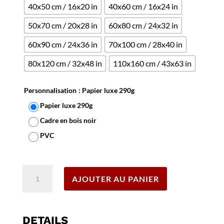
40x50 cm / 16x20 in
40x60 cm / 16x24 in
50x70 cm / 20x28 in
60x80 cm / 24x32 in
60x90 cm / 24x36 in
70x100 cm / 28x40 in
80x120 cm / 32x48 in
110x160 cm / 43x63 in
Personnalisation
: Papier luxe 290g
Papier luxe 290g
Cadre en bois noir
PVC
Effacer
quantité
AJOUTER AU PANIER
de
Affiche
Suisse
Adelboden
DETAILS