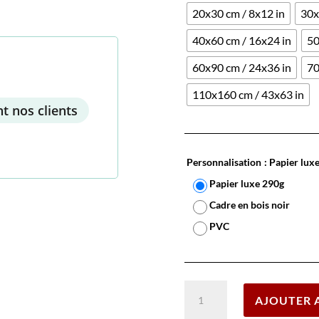
20x30 cm / 8x12 in
30x
40x60 cm / 16x24 in
50
60x90 cm / 24x36 in
70
110x160 cm / 43x63 in
t nos clients
Personnalisation
: Papier lux
Papier luxe 290g
Cadre en bois noir
PVC
quantité
AJOUTER 
de