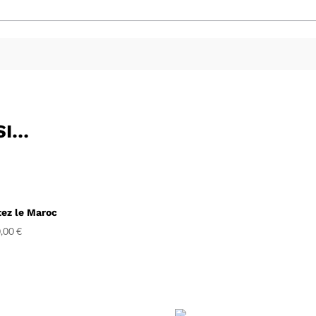
SI…
tez le Maroc
,00
€