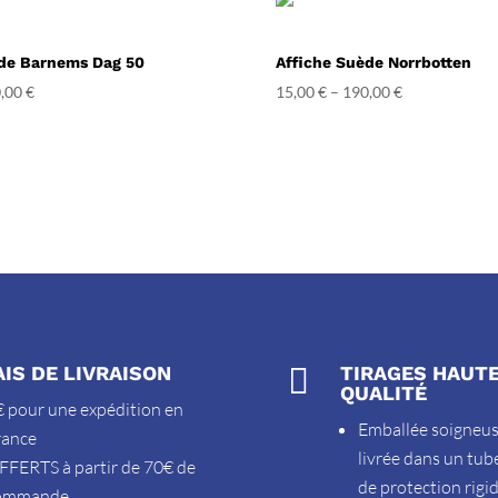
ède Barnems Dag 50
Affiche Suède Norrbotten
,00
€
15,00
€
–
190,00
€
AIS DE LIVRAISON

TIRAGES HAUT
QUALITÉ
 pour une expédition en
Emballée soigneu
rance
livrée dans un tub
FFERTS à partir de 70€ de
de protection rigi
ommande