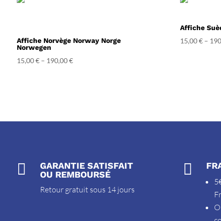
Affiche Su
Affiche Norvège Norway Norge
15,00
€
–
190
Norwegen
15,00
€
–
190,00
€

GARANTIE SATISFAIT

FR
OU REMBOURSÉ
5€
Retour gratuit sous 14 jours
F
O
c