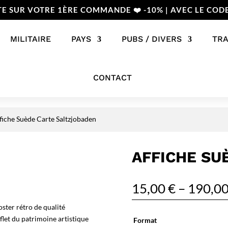
TE SUR VOTRE 1ÈRE COMMANDE ❤️ -10% | AVEC LE COD
MILITAIRE
PAYS
PUBS / DIVERS
TR
CONTACT
fiche Suède Carte Saltzjobaden
AFFICHE SU
15,00
€
–
190,0
ster rétro de qualité
flet du patrimoine artistique
Format