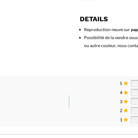
Affiche
Suède
Carte
DETAILS
Saltzjobaden
Reproduction neuve sur
pap
Possibilité de la vendre sou
ou autre couleur, nous cont
5
4
3
2
1