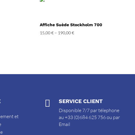
Affiche Suède Stockholm 700
15,00
€
–
190,00
€
E

SERVICE CLIENT
Disponible 7/7 par télephone
sement et
au +33 (0)684 625 756 ou par
e
Email
de