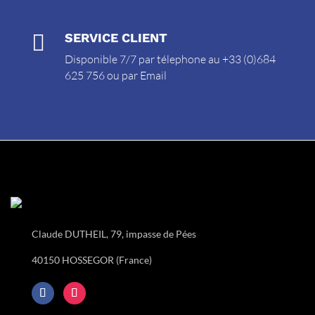

SERVICE CLIENT
Disponible 7/7 par télephone au +33 (0)684
625 756 ou par
Email
Claude DUTHEIL, 79, impasse de Pées
40150 HOSSEGOR (France)