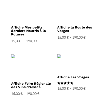
Affiche Mes petits
Affiche la Route des
derniers Nourris à la
Vosges
Potasse
15,00
€
–
190,00
€
15,00
€
–
190,00
€
Affiche Les Vosges
Affiche Foire Régionale
des Vins d’Alsace
Note
15,00
€
–
190,00
€
5.00
15,00
€
–
190,00
€
sur 5