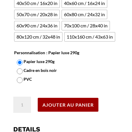
40x50 cm / 16x20 in
40x60 cm / 16x24 in
50x70 cm / 20x28 in
60x80 cm / 24x32 in
60x90 cm / 24x36 in
70x100 cm / 28x40 in
80x120 cm / 32x48 in
110x160 cm / 43x63 in
Personnalisation
: Papier luxe 290g
Papier luxe 290g
Cadre en bois noir
PVC
Effacer
quantité
AJOUTER AU PANIER
de
Affiche
Strasbourg
DETAILS