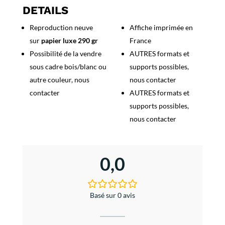
Venice
DETAILS
Simplon
Reproduction neuve
Affiche imprimée en
Express
sur
papier luxe 290 gr
France
Possibilité de la vendre
AUTRES formats et
sous cadre bois/blanc ou
supports possibles,
autre couleur, nous
nous contacter
contacter
AUTRES formats et
supports possibles,
nous contacter
0,0
Basé sur 0 avis