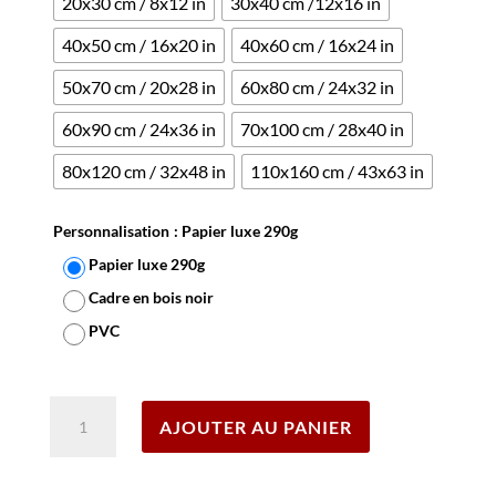
20x30 cm / 8x12 in
30x40 cm /12x16 in
40x50 cm / 16x20 in
40x60 cm / 16x24 in
50x70 cm / 20x28 in
60x80 cm / 24x32 in
60x90 cm / 24x36 in
70x100 cm / 28x40 in
80x120 cm / 32x48 in
110x160 cm / 43x63 in
Personnalisation
: Papier luxe 290g
Papier luxe 290g
Cadre en bois noir
PVC
Effacer
quantité
AJOUTER AU PANIER
de
Affiche
Skieurs