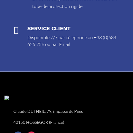
tube de protection rigide

SERVICE CLIENT
Disponible 7/7 par télephone au +33 (0)684
625 756 ou par
Email
Claude DUTHEIL, 79, impasse de Pées
40150 HOSSEGOR (France)