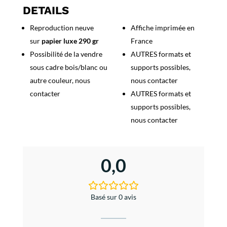
Araches
DETAILS
les
Reproduction neuve
Affiche imprimée en
Carroz
sur
papier luxe 290 gr
France
Possibilité de la vendre
AUTRES formats et
sous cadre bois/blanc ou
supports possibles,
autre couleur, nous
nous contacter
contacter
AUTRES formats et
supports possibles,
nous contacter
0,0
Basé sur 0 avis