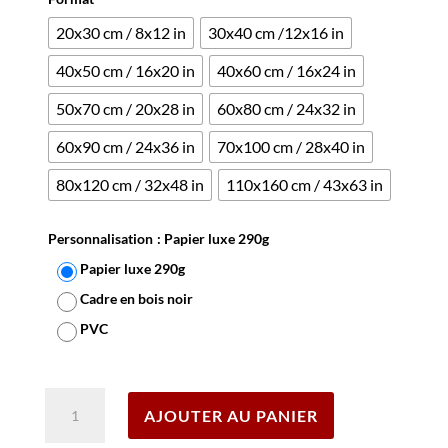
20x30 cm / 8x12 in
30x40 cm /12x16 in
40x50 cm / 16x20 in
40x60 cm / 16x24 in
50x70 cm / 20x28 in
60x80 cm / 24x32 in
60x90 cm / 24x36 in
70x100 cm / 28x40 in
80x120 cm / 32x48 in
110x160 cm / 43x63 in
Personnalisation
: Papier luxe 290g
Papier luxe 290g
Cadre en bois noir
PVC
Effacer
quantité
AJOUTER AU PANIER
de
Affiche