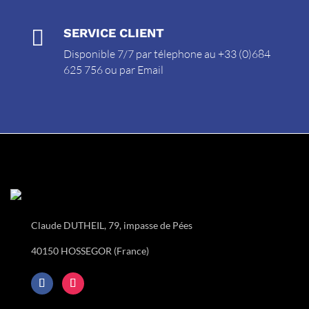

SERVICE CLIENT
Disponible 7/7 par télephone au +33 (0)684
625 756 ou par
Email
Claude DUTHEIL, 79, impasse de Pées
40150 HOSSEGOR (France)