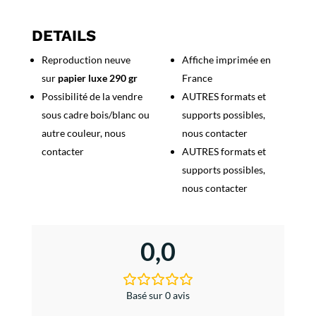
Saint
Malo,
DETAILS
la
Reproduction neuve
Affiche imprimée en
cité
sur
papier luxe 290 gr
France
des
Corsaires
Possibilité de la vendre
AUTRES formats et
sous cadre bois/blanc ou
supports possibles,
autre couleur, nous
nous contacter
contacter
AUTRES formats et
supports possibles,
nous contacter
0,0
Basé sur 0 avis