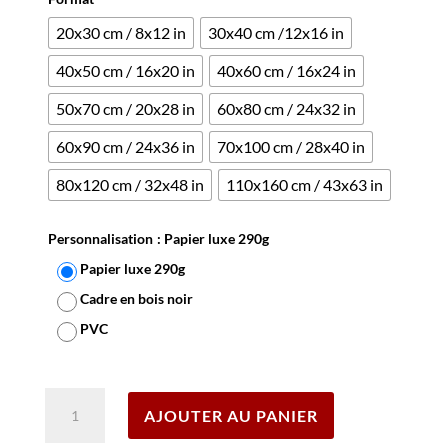
20x30 cm / 8x12 in
30x40 cm /12x16 in
40x50 cm / 16x20 in
40x60 cm / 16x24 in
50x70 cm / 20x28 in
60x80 cm / 24x32 in
60x90 cm / 24x36 in
70x100 cm / 28x40 in
80x120 cm / 32x48 in
110x160 cm / 43x63 in
Personnalisation
: Papier luxe 290g
Papier luxe 290g
Cadre en bois noir
PVC
Effacer
quantité
AJOUTER AU PANIER
de
Affiche