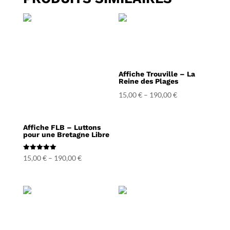
Affiche Trouville – La
Reine des Plages
15,00
€
–
190,00
€
Affiche FLB – Luttons
pour une Bretagne Libre
Note
15,00
€
–
190,00
€
5.00
sur 5