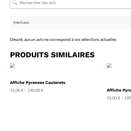
0 de 0 avis
Désolé, aucun avis ne correspond à vos sélections actuelles
PRODUITS SIMILAIRES
Affiche Pyrenees Cauterets
15,00
€
–
190,00
€
Affiche Py
15,00
€
–
190