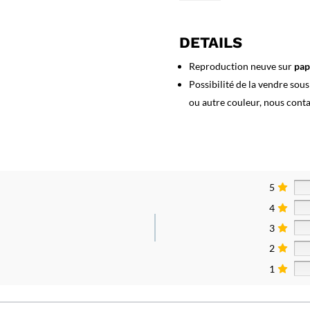
Affiche
Saint
Lary
DETAILS
Reproduction neuve sur
pap
Possibilité de la vendre sou
ou autre couleur, nous cont
5
4
3
2
1