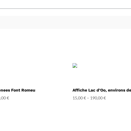
renees Font Romeu
Affiche Lac d’Oo, environs d
,00
€
15,00
€
–
190,00
€