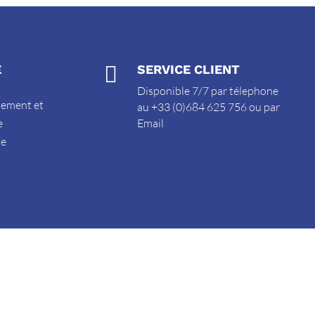
E

SERVICE CLIENT
Disponible 7/7 par télephone
sement et
au +33 (0)684 625 756 ou par
e
Email
de