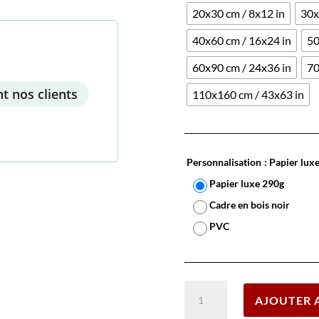
20x30 cm / 8x12 in
30x
40x60 cm / 16x24 in
50
60x90 cm / 24x36 in
70
t nos clients
110x160 cm / 43x63 in
Personnalisation
: Papier lux
Papier luxe 290g
Cadre en bois noir
PVC
quantité
AJOUTER 
de