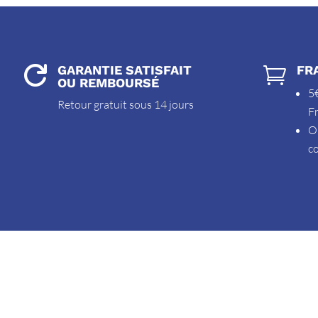
GARANTIE SATISFAIT
FR


OU REMBOURSÉ
5€
Retour gratuit sous 14 jours
F
O
c