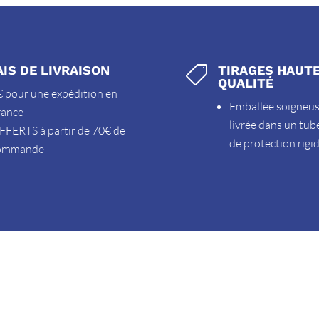
AIS DE LIVRAISON
TIRAGES HAUT

QUALITÉ
 pour une expédition en
Emballée soigneu
rance
livrée dans un tub
FFERTS à partir de 70€ de
de protection rigi
ommande