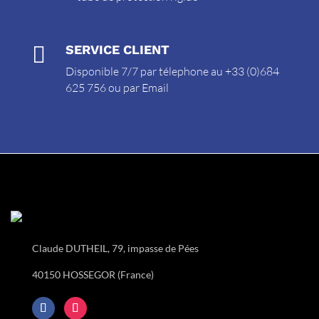

SERVICE CLIENT
Disponible 7/7 par télephone au +33 (0)684
625 756 ou par
Email
Claude DUTHEIL, 79, impasse de Pées
40150 HOSSEGOR (France)