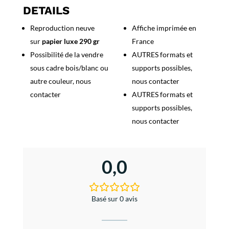
Jean
DETAILS
d'Angely
Reproduction neuve
Affiche imprimée en
sur
papier luxe 290 gr
France
Possibilité de la vendre
AUTRES formats et
sous cadre bois/blanc ou
supports possibles,
autre couleur, nous
nous contacter
contacter
AUTRES formats et
supports possibles,
nous contacter
0,0
Basé sur 0 avis