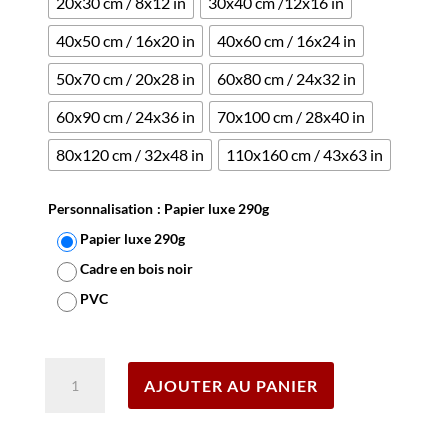
20x30 cm / 8x12 in
30x40 cm /12x16 in
40x50 cm / 16x20 in
40x60 cm / 16x24 in
50x70 cm / 20x28 in
60x80 cm / 24x32 in
60x90 cm / 24x36 in
70x100 cm / 28x40 in
80x120 cm / 32x48 in
110x160 cm / 43x63 in
Personnalisation
: Papier luxe 290g
Papier luxe 290g
Cadre en bois noir
PVC
Effacer
quantité
AJOUTER AU PANIER
de
Affiche
Saint