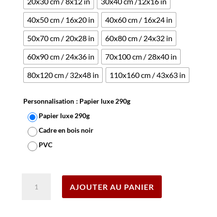
20x30 cm / 8x12 in
30x40 cm /12x16 in
40x50 cm / 16x20 in
40x60 cm / 16x24 in
50x70 cm / 20x28 in
60x80 cm / 24x32 in
60x90 cm / 24x36 in
70x100 cm / 28x40 in
80x120 cm / 32x48 in
110x160 cm / 43x63 in
Personnalisation
: Papier luxe 290g
Papier luxe 290g
Cadre en bois noir
PVC
Effacer
quantité
AJOUTER AU PANIER
de
Affiche
Saint