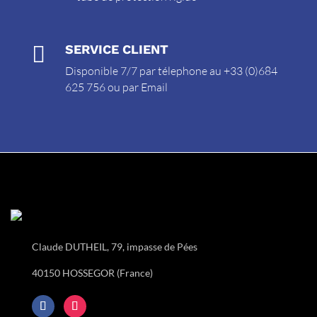

SERVICE CLIENT
Disponible 7/7 par télephone au +33 (0)684
625 756 ou par
Email
Claude DUTHEIL, 79, impasse de Pées
40150 HOSSEGOR (France)