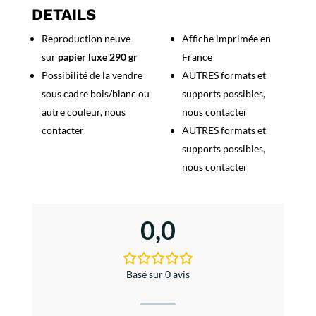
Germain
DETAILS
en
Reproduction neuve
Affiche imprimée en
Laye
sur
papier luxe 290 gr
France
Possibilité de la vendre
AUTRES formats et
sous cadre bois/blanc ou
supports possibles,
autre couleur, nous
nous contacter
contacter
AUTRES formats et
supports possibles,
nous contacter
0,0
Basé sur 0 avis