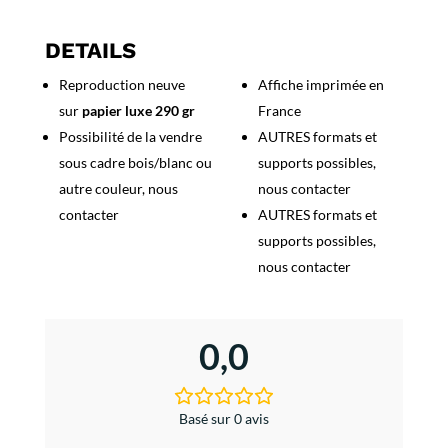
Royat,
la
DETAILS
Station
Reproduction neuve
Affiche imprimée en
du
sur
papier luxe 290 gr
France
coeur
et
Possibilité de la vendre
AUTRES formats et
des
sous cadre bois/blanc ou
supports possibles,
Artères
autre couleur, nous
nous contacter
contacter
AUTRES formats et
supports possibles,
nous contacter
0,0
Basé sur 0 avis