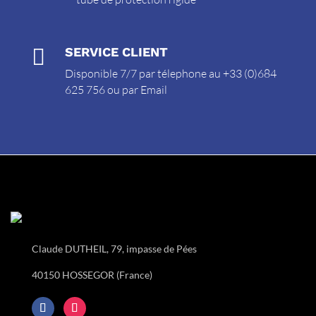

SERVICE CLIENT
Disponible 7/7 par télephone au +33 (0)684
625 756 ou par
Email
Claude DUTHEIL, 79, impasse de Pées
40150 HOSSEGOR (France)